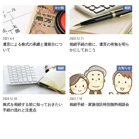
未分類
相続
2021.6.4
2020.12.11
遺言による株式の承継と遺留分につ
相続手続の前に、遺言の有無を明ら
いて
かにしておこう
相続
お知らせ
2020.12.18
2023.7.18
株式を相続する前に知っておきたい
相続手続・家族信託特別無料相談会
手続の流れと注意点