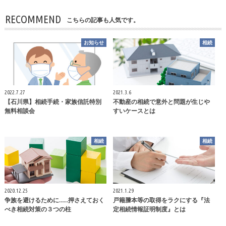
RECOMMEND
こちらの記事も人気です。
お知らせ
相続
2022.7.27
2021.3.6
【石川県】相続手続・家族信託特別
不動産の相続で意外と問題が生じや
無料相談会
すいケースとは
相続
相続
2020.12.25
2021.1.29
争族を避けるために……押さえておく
戸籍謄本等の取得をラクにする『法
べき相続対策の３つの柱
定相続情報証明制度』とは